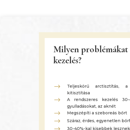
Milyen problémákat 
kezelés?
$
Teljeskörű arctisztítás,
kitisztítása
$
A rendszeres kezelés 30-
gyulladásokat, az aknét
$
Megszépíti a szeboreás bőrt
$
Száraz, érdes, egyenetlen bőr
$
30-40%-kal kisebbek lesznek