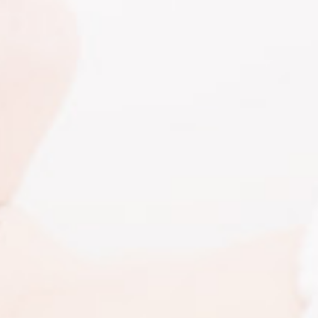
Nagyon örülök, hogy rátaláltam Sztellára, mert végre tud
jó kezekben vagyok 🙂 Nekem nagyon érzékeny bőröm 
problémákkal és nagyon nehéz kezelni, de amióta Szt
egyértelműen érzem a javulást, a bőröm alkalomról-alka
kezeli túl a bőrt, nem ajánl feleslegesen olyan dolgo
szükségesek, a problémamegoldásra törekszik, mindezt 
termékekkel és eszközökkel. Mindemellett csak hab a
végtelenül kedves, nagyon jól érzi az ember magát nála és
következő alkalmat 🙂 Köszönöm szépen Sztel
Barbara Lőrinczy Anita