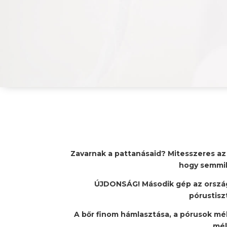
Zavarnak a pattanásaid? Mitesszeres az a
hogy semmil
ÚJDONSÁG! Második gép az orsz
pórustisz
A bőr finom hámlasztása, a pórusok mél
mél