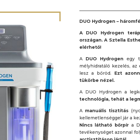
DUO Hydrogen – háromfél
A DUO Hydrogen terápi
országan. A Sztella Esth
elérhető!
A
DUO Hydrogen
egy t
mélyhidratáló kezelés, az 
lesz a bőröd.
Ezt azonn
tükörbe nézel.
A DUO Hydrogen a legk
technológia, tehát a le
A
manuális tisztítás
(nyo
kellemetlenséggel jár a ke
Nincs látható bőrpír
a DU
tevékenységet azonnal fol
arctisztításon jártál.