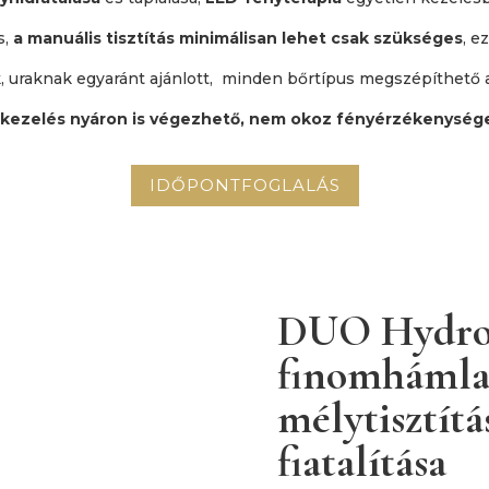
s,
a manuális tisztítás minimálisan lehet csak szükséges
, e
 uraknak egyaránt ajánlott, minden bőrtípus megszépíthető a
 kezelés nyáron is végezhető, nem okoz fényérzékenysége
IDŐPONTFOGLALÁS
DUO Hydro
finomhámlas
mélytisztítá
fiatalítása