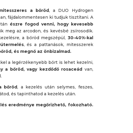
 mitesszeres a bőröd
, a DUO Hydrogen
an, fájdalommentesen ki tudjuk tisztítani. A
után
észre fogod venni, hogy kevesebb
ik meg az arcodon, és kevésbé zsírosodik.
kezelésre, a bőröd megszépül,
30-40%-kal
yútermelés
, és a pattanások, mitesszerek
őröd, és megnő az önbizalmad.
l a legérzékenyebb bőrt is lehet kezelni,
ny a bőröd, vagy kezdődő rosaceád
van,
.
a bőröd
, a kezelés után selymes, feszes,
látod, és tapinthatod a kezelés után.
elés eredménye megőrizhető, fokozható.