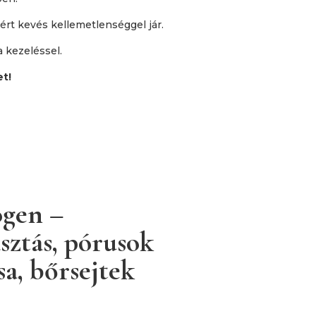
zért kevés kellemetlenséggel jár.
 kezeléssel.
t!
gen –
ztás, pórusok
sa, bőrsejtek