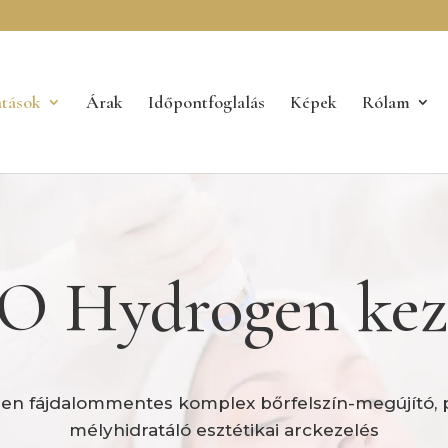
atások
Árak
Időpontfoglalás
Képek
Rólam
 Hydrogen kez
n fájdalommentes komplex bőrfelszín-megújító, pó
mélyhidratáló esztétikai arckezelés