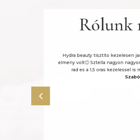
Rólunk
om, hogy biztosan
Hydra beauty tisztito kezelesen j
van, összetett
elmeny volt🙂 Sztella nagyon nagyo
ellához járok,
rad es a 1,5 oras kezelessel i
lomra szebb. Nem
Szabó
kat, amik nem
professzionális
 tortán, hogy
 már alig várja a
la! 🙂