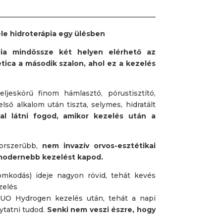
e hidroterápia egy ülésben
a mindössze két helyen elérhető az
etica a második szalon, ahol ez a kezelés
eljeskörű finom hámlasztó, pórustisztító,
első alkalom után tiszta, selymes, hidratált
al látni fogod, amikor kezelés után a
orszerűbb,
nem invazív orvos-esztétikai
gmodernebb kezelést kapod.
mkodás) ideje nagyon rövid, tehát kevés
zelés
O Hydrogen kezelés után, tehát a napi
ytatni tudod.
Senki nem veszi észre, hogy