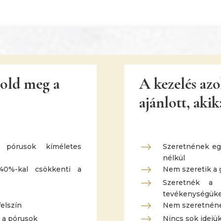
old meg a
A kezelés az
ajánlott, akik
$
 a pórusok kíméletes
Szeretnének egy
nélkül
$
40%-kal csökkenti a
Nem szeretik a 
$
Szeretnék a 
tevékenységüket
$
felszín
Nem szeretnének
$
 a pórusok
Nincs sok idejü