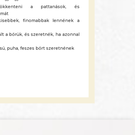
sökkenteni a pattanások, és
ámát
kisebbek, finomabbak lennének a
ált a bőrük, és szeretnék, ha azonnal
sú, puha, feszes bőrt szeretnének