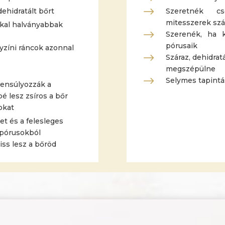
$
 dehidratált bőrt
Szeretnék c
mitesszerek sz
-kal halványabbak
$
Szerenék, ha 
pórusaik
elyzíni ráncok azonnal
$
Száraz, dehidrat
megszépülne
$
Selymes tapintá
yensúlyozzák a
é lesz zsíros a bőr
cokat
ket és a felesleges
 pórusokból
riss lesz a bőröd