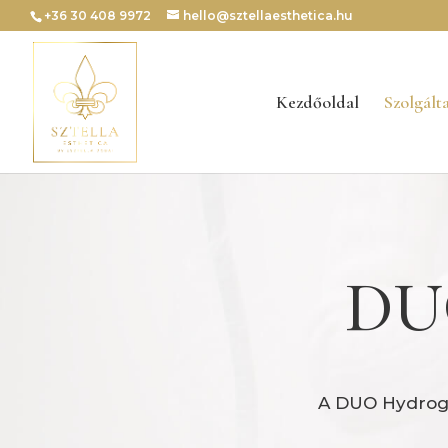
+36 30 408 9972
hello@sztellaesthetica.hu
Kezdőoldal
Szolgált
DUO
A DUO Hydroge