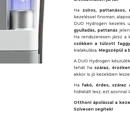
Ha
zsíros, pattanásos,
kezeléssel finoman, alapos
DUO Hydrogen kezelés 
gyulladás, pattanás
jelen
Ha rendszeresen jársz a 
csökken a túlzott fagg
kialakulása.
Megszépül a b
A DUO Hydrogen készülékke
tehát ha
száraz, érzéke
akkor is jó kezekben leszel
Ha
fakó, érdes, száraz 
hidratált lesz, ezt azonnal 
Otthoni ápolással a kez
Szívesen segítek!