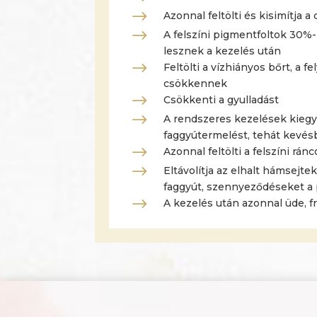
$
Azonnal feltölti és kisimítja a
$
A felszíni pigmentfoltok 30%
lesznek a kezelés után
$
Feltölti a vízhiányos bőrt, a f
csökkennek
$
Csökkenti a gyulladást
$
A rendszeres kezelések kieg
faggyútermelést, tehát kevésb
$
Azonnal feltölti a felszíni rán
$
Eltávolítja az elhalt hámsejte
faggyút, szennyeződéseket a
$
A kezelés után azonnal üde, f