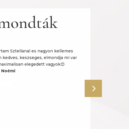
 mondták
artam Sztellanal es nagyon kellemes
Kozmetiku
n kedves, keszseges, elmondja mi var
mindenkinek csa
s maximalisan elegedett vagyok😊
nagyon kedves
 Noémi