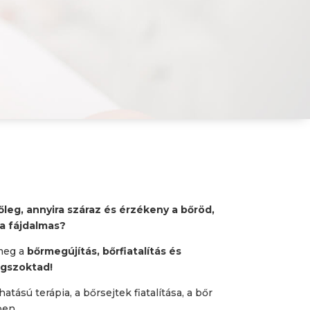
őleg, annyira száraz és érzékeny a bőröd,
a fájdalmas?
 meg a
bőrmegújítás, bőrfiatalítás és
egszoktad!
atású terápia, a bőrsejtek fiatalítása, a bőr
ben.