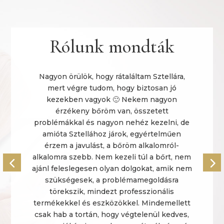
Rólunk mondták
Hydra beauty tisztito kezelesen jartam
Sztellanal es nagyon kellemes elmeny volt🙂
Sztella nagyon nagyon kedves, keszseges,
elmondja mi var rad es a 1,5 oras kezelessel
e
is maximalisan elegedett vagyok😊
Szabó Noémi
m
m
t
,