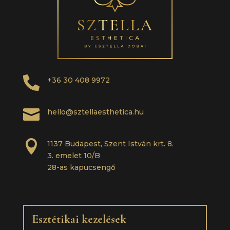

+36 30 408 9972

hello@sztellaesthetica.hu

1137 Budapest, Szent István krt. 8.
3. emelet 10/B
28-as kapucsengő
Esztétikai kezelések