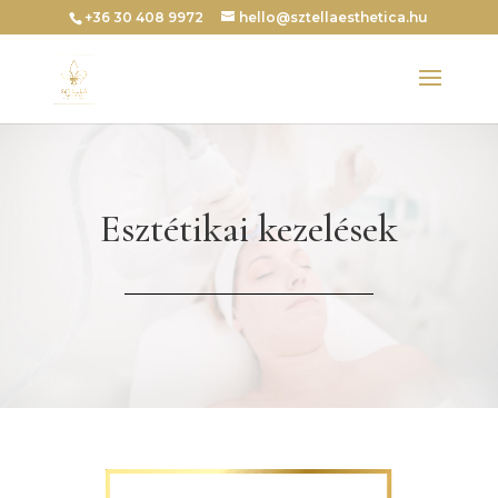
+36 30 408 9972
hello@sztellaesthetica.hu
Esztétikai kezelések