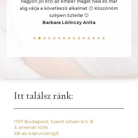
r
m
Itt találsz ránk:
1137 Budapest, Szent István krt. 8.
3. emelet 10/B
28-as kapucsengő