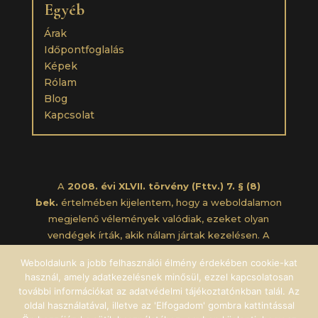
Egyéb
Árak
Időpontfoglalás
Képek
Rólam
Blog
Kapcsolat
A
2008. évi XLVII. törvény (Fttv.) 7. § (8)
bek.
értelmében kijelentem, hogy a weboldalamon
megjelenő vélemények valódiak, ezeket olyan
vendégek írták, akik nálam jártak kezelésen. A
vélemények eredetije a Google-on (vállalkozásomra
Weboldalunk a jobb felhasználói élmény érdekében cookie-kat
rákeresve, vagy a Google térképen) és/vagy a
használ, amely adatkezelésnek minősül, ezzel kapcsolatosan
Facebookon megtekinthető.
további információkat az adatvédelmi tájékoztatónkban talál. Az
oldal használatával, illetve az 'Elfogadom' gombra kattintással