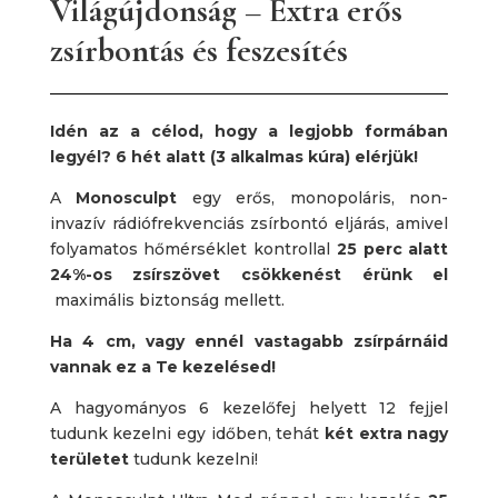
Világújdonság – Extra erős
zsírbontás és feszesítés
Idén az a célod, hogy a legjobb formában
legyél? 6 hét alatt (3 alkalmas kúra) elérjük!
A
Monosculpt
egy erős, monopoláris, non-
invazív rádiófrekvenciás zsírbontó eljárás, amivel
folyamatos hőmérséklet kontrollal
25 perc alatt
24%-os zsírszövet csökkenést érünk el
maximális biztonság mellett.
Ha 4 cm, vagy ennél vastagabb zsírpárnáid
vannak ez a Te kezelésed!
A hagyományos 6 kezelőfej helyett 12 fejjel
tudunk kezelni egy időben, tehát
két extra nagy
területet
tudunk kezelni!