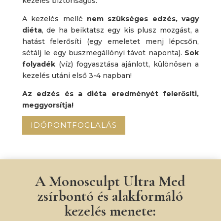
kezelés biztonságos.
A kezelés mellé
nem szükséges edzés, vagy
diéta
, de ha beiktatsz egy kis plusz mozgást, a
hatást felerősíti (egy emeletet menj lépcsőn,
sétálj le egy buszmegállónyi távot naponta).
Sok
folyadék
(víz) fogyasztása ajánlott, különösen a
kezelés utáni első 3-4 napban!
Az edzés és a diéta eredményét felerősíti,
meggyorsítja!
IDŐPONTFOGLALÁS
A Monosculpt Ultra Med
zsírbontó és alakformáló
kezelés menete: