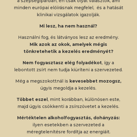
a szépségiparban, én csak olyat választok, ami
minden európai előírásnak megfelel, és a hatását
klinikai vizsgálatok igazolják.
Mi lesz, ha nem használ?
Használni fog, és látványos lesz az eredmény.
Mik azok az okok, amelyek mégis
tönkretehetik a kezelés eredményét?
Nem fogyasztasz elég folyadékot
, így a
lebontott zsírt nem tudja kiüríteni a szervezeted.
Még a megszokottnál is
kevesebbet mozogsz,
úgyis megoldja a kezelés.
Többet eszel
, mint korábban, különösen este,
majd úgyis csökkenti a zsírszövetet a kezelés.
Mértéktelen alkoholfogyasztás, dohányzás:
ilyen esetekben a szervezeted a
méregtelenítésre fordítja az energiáit.