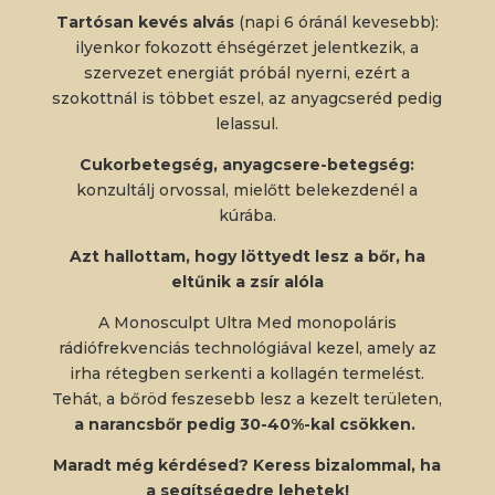
Tartósan kevés alvás
(napi 6 óránál kevesebb):
ilyenkor fokozott éhségérzet jelentkezik, a
szervezet energiát próbál nyerni, ezért a
szokottnál is többet eszel, az anyagcseréd pedig
lelassul.
Cukorbetegség, anyagcsere-betegség:
konzultálj orvossal, mielőtt belekezdenél a
kúrába.
Azt hallottam, hogy löttyedt lesz a bőr, ha
eltűnik a zsír alóla
A Monosculpt Ultra Med monopoláris
rádiófrekvenciás technológiával kezel, amely az
irha rétegben serkenti a kollagén termelést.
Tehát, a bőröd feszesebb lesz a kezelt területen,
a narancsbőr pedig 30-40%-kal csökken.
Maradt még kérdésed? Keress bizalommal, ha
a segítségedre lehetek!