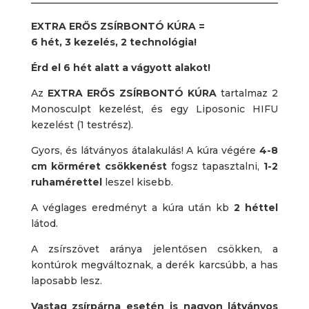
EXTRA ERŐS ZSÍRBONTÓ KÚRA =
6 hét, 3 kezelés, 2 technológia!
Érd el 6 hét alatt a vágyott alakot!
Az
EXTRA ERŐS ZSÍRBONTÓ KÚRA
tartalmaz 2
Monosculpt kezelést, és egy Liposonic HIFU
kezelést (1 testrész).
Gyors, és látványos átalakulás! A kúra végére
4-8
cm körméret csökkenést
fogsz tapasztalni,
1-2
ruhamérettel
leszel kisebb.
A véglages eredményt a kúra után kb
2 héttel
látod.
A zsírszövet aránya jelentősen csökken, a
kontúrok megváltoznak, a derék karcsúbb, a has
laposabb lesz.
Vastag zsírpárna esetén is nagyon látványos