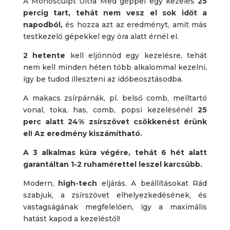
A Monosculpt Ultra Med géppel egy kezelés
25
percig tart, tehát nem vesz el sok időt a
napodból,
és hozza azt az eredményt, amit más
testkezelő gépekkel egy óra alatt érnél el.
2 hetente
kell eljönnöd egy kezelésre, tehát
nem kell minden héten több alkalommal kezelni,
így be tudod illeszteni az időbeosztásodba.
A makacs zsírpárnák, pl. belső comb, melltartó
vonal, toka, has, comb, popsi kezelésénél
25
perc alatt 24% zsírszövet csökkenést érünk
el! Az eredmény kiszámítható.
A 3 alkalmas kúra végére, tehát 6 hét alatt
garantáltan 1-2 ruhamérettel leszel karcsúbb.
Modern,
high-tech
eljárás. A beállításokat Rád
szabjuk, a zsírszövet elhelyezkedésének, és
vastagságának megfelelően, így a maximális
hatást kapod a kezeléstől!