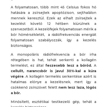
A folyamatosan, több mint 45 Celsius fokos hő
hatására a zsírsejtek apoptózison, sejthalálon
mennek keresztül. Ezek az elhalt zsírsejtek a
kezelést követő 12 hétben kiürülnek a
szervezetből. A kezelőfejek folyamatosan mérik a
bőr hőmérsékletét, a rádiófrekvenciás energiát
folyamatosan szabályozzák, így a kezelés
biztonságos.
A monopoláris rádiófrekvencia a bőr irha
rétegében is hat, tehát serkenti a kollagén
termelést, ez által
feszesebb lesz a bőröd.
A
cellulit, narancsbőr is javul 30%-kal a kúra
végére
. A kollagén termelés serkentése azért is
hatalmas előnye a kezelésnek, mert így a
csökkenő zsírszövet felett
nem lesz laza, lógós
a bőr.
Minősített, esztétikai testkezelő gép, tehát a