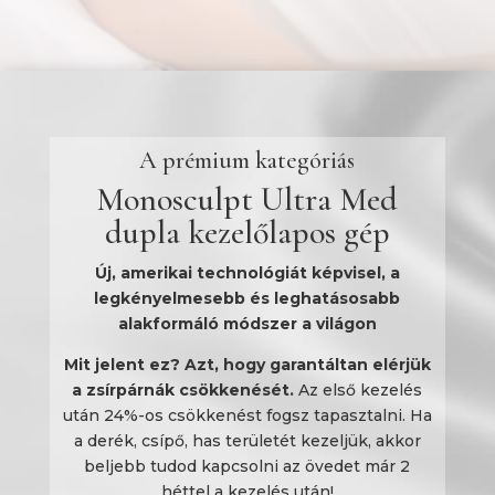
A prémium kategóriás
Monosculpt Ultra Med
dupla kezelőlapos gép
Új, amerikai technológiát képvisel, a
legkényelmesebb és leghatásosabb
alakformáló módszer a világon
Mit jelent ez?
Azt, hogy garantáltan elérjük
a zsírpárnák csökkenését.
Az első kezelés
után 24%-os csökkenést fogsz tapasztalni. Ha
a derék, csípő, has területét kezeljük, akkor
beljebb tudod kapcsolni az övedet már 2
héttel a kezelés után!