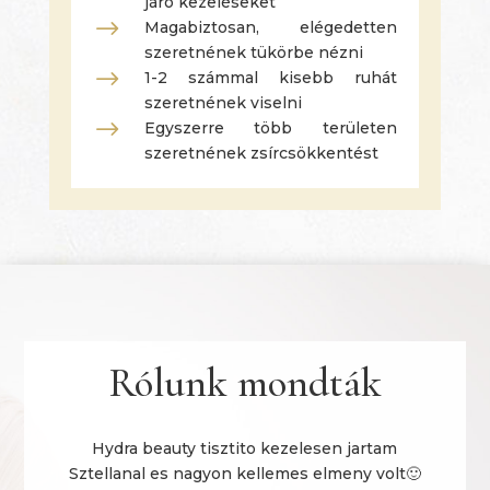
járó kezeléseket
$
Magabiztosan, elégedetten
szeretnének tükörbe nézni
$
1-2 számmal kisebb ruhát
szeretnének viselni
$
Egyszerre több területen
szeretnének zsírcsökkentést
Rólunk mondták
Hydra beauty tisztito kezelesen jartam
Sztellanal es nagyon kellemes elmeny volt🙂