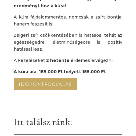
eredményt hoz a kúra!
A kúra fájdalommentes, nemcsak a zsírt bontja,
hanem feszesít is!
Zsigeri zsír csökkentésében is hatásos, tehát az
egészségedre, életminőségedre is pozitív
hatással lesz.
A kezeléseket
2 hetente
érdemes elvégezni.
A kúra ára: 185.000 Ft helyett 155.000 Ft
IDŐPONTFOGLALÁS
Itt találsz ránk: