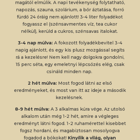
magától elmúlik. A napi tevékenység folytatható,
napozás, szauna, szolárium, a bőr áztatása, forró
fürdő 24 óráig nem ajánlott! 3-4 liter folyadékot
fogyassz el (szénsavmentes víz, tea cukor
nélkül), kerüld a cukros, szénsavas italokat.
3-4 nap múlva:
A fokozott folyadékbevitel 3-4
napig ajánlott, és egy kis plusz mozgással segíts
rá a kezelésre! Nem kell nagy dolgokra gondolni,
15 perc séta, egy emeletnyi lépcsőzés elég, csak
csináld minden nap.
2 hét múlva:
Most fogod látni az első
eredményeket, és most van itt az ideje a második
kezelésnek.
8-9 hét múlva:
A 3 alkalmas kúra vége. Az utolsó
alkalom után még 1-2 hét, amire a végleges
eredményt látni fogod. 1-2 ruhamérettel kisebbet
fogsz hordani, és magabiztosan mosolyogva
fogadod a bókokat!
Kinyílik a világ, olyan