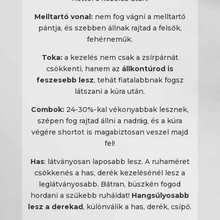
Melltartó vonal:
nem fog vágni a melltartó
pántja, és szebben állnak rajtad a felsők,
fehérneműk.
Toka:
a kezelés nem csak a zsírpárnát
csökkenti, hanem az
állkontúrod is
feszesebb lesz
, tehát fiatalabbnak fogsz
látszani a kúra után.
Combok:
24-30%-kal vékonyabbak lesznek,
szépen fog rajtad állni a nadrág, és a kúra
végére shortot is magabiztosan veszel majd
fel!
Has
: látványosan laposabb lesz. A ruhaméret
csökkenés a has, derék kezelésénél lesz a
leglátványosabb. Bátran, büszkén fogod
hordani a szűkebb ruháidat!
Hangsúlyosabb
lesz a derekad
, különválik a has, derék, csípő.