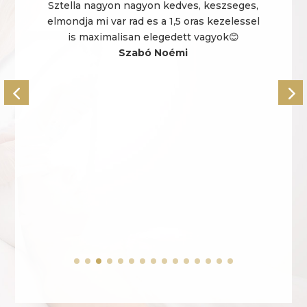
Sztella nagyon nagyon kedves, keszseges,
elmondja mi var rad es a 1,5 oras kezelessel
e
is maximalisan elegedett vagyok😊
Szabó Noémi
m
m
t
,
r
m