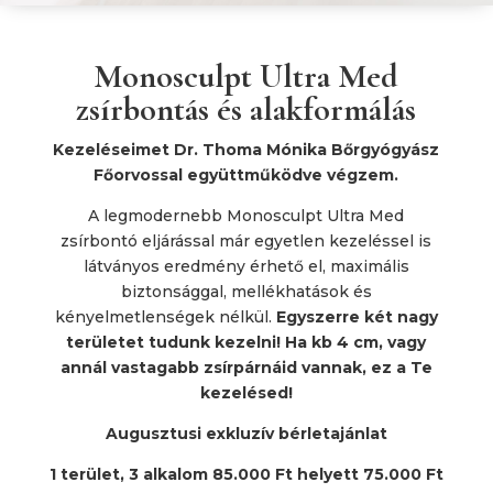
Monosculpt Ultra Med
zsírbontás és alakformálás
Kezeléseimet Dr. Thoma Mónika Bőrgyógyász
Főorvossal együttműködve végzem.
A legmodernebb Monosculpt Ultra Med
zsírbontó eljárással már egyetlen kezeléssel is
látványos eredmény érhető el, maximális
biztonsággal, mellékhatások és
kényelmetlenségek nélkül.
Egyszerre két nagy
területet tudunk kezelni! Ha kb 4 cm, vagy
annál vastagabb zsírpárnáid vannak, ez a Te
kezelésed!
Augusztusi exkluzív bérletajánlat
1 terület, 3 alkalom 85.000 Ft helyett 75.000 Ft