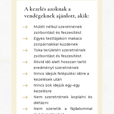
A kezelés azoknak a
vendégeknek ajánlott, akik:
$
Műtét nélkül szeretnének
zsírbontást és feszesítést
$
Egyes testtájakon makacs
zsírpárnákkal küzdenek
$
Toka területén szeretnének
zsírbontást és feszesítést
$
Rövid idő alatt hosszan tartó
eredményt szeretnének
$
Nincs idejük felépülési időre a
kezelések után
$
Nincs sok idejük egy-egy
kezelésre
$
Nem szeretnének koplalni és
diétázni
$
Nem szeretik a fájdalommal