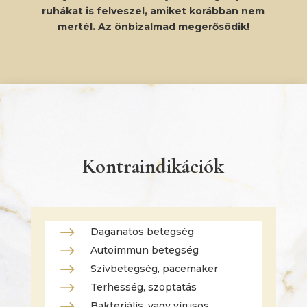
ruhákat is felveszel, amiket korábban nem
mertél. Az önbizalmad megerősödik!
Kontraindikációk
$
Daganatos betegség
$
Autoimmun betegség
$
Szívbetegség, pacemaker
$
Terhesség, szoptatás
Bakteriális, vagy vírusos