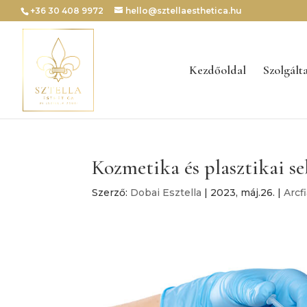
+36 30 408 9972
hello@sztellaesthetica.hu
Kezdőoldal
Szolgált
Kozmetika és plasztikai se
Szerző:
Dobai Esztella
|
2023, máj.26.
|
Arcfi