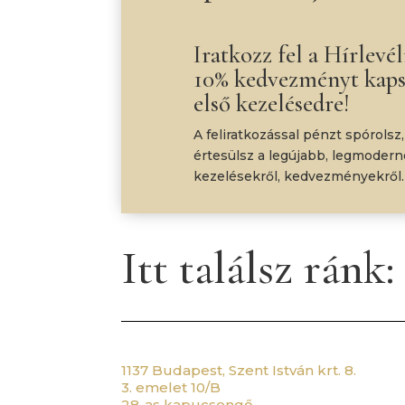
Iratkozz fel a Hírlevél
10% kedvezményt kaps
első kezelésedre!
A feliratkozással pénzt spórolsz,
értesülsz a legújabb, legmoder
kezelésekről, kedvezményekről.
Itt találsz ránk:
1137 Budapest, Szent István krt. 8.
3. emelet 10/B
28-as kapucsengő