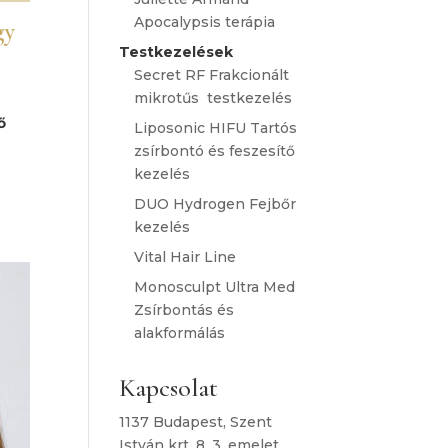
Apocalypsis terápia
gy
Testkezelések
Secret RF Frakcionált
mikrotűs testkezelés
ő
Liposonic HIFU Tartós
zsírbontó és feszesítő
kezelés
DUO Hydrogen Fejbőr
kezelés
Vital Hair Line
Monosculpt Ultra Med
Zsírbontás és
alakformálás
Kapcsolat
1137 Budapest, Szent
István krt. 8. 3. emelet