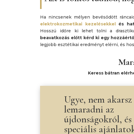
Ha nincsenek mélyen bevésődött ráncai
elektrokozmetikai kezelésekkel
és hat
Hosszú időre ki lehet tolni a draszti
beavatkozás előtt kérd ki egy hozzáért
legjobb esztétikai eredményt elérni, és ho
Mar
Keress bátran elérh
Ugye, nem akarsz
lemaradni az
újdonságokról, és
speciális ajánlato