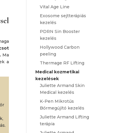
Vital Age Line
Exosome sejtterápiás
sel
kezelés
PDRN Sin Booster
kezelés
maga
Hollywood Carbon
csot
peeling
.
Ma
ek a
Thermage RF Lifting
Medical kozmetikai
kezelések
Juliette Armand Skin
Medical kezelés
K-Pen Mikrotűs
őr
Bőrmegújító kezelés
Juliette Armand Lifting
k,
terápia
ás.
Juliette Armand