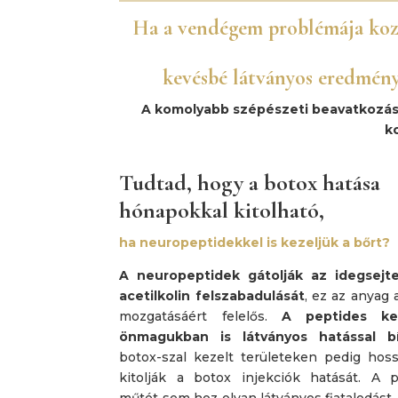
Ha a vendégem problémája koz
kevésbé látványos eredmén
A komolyabb szépészeti beavatkozás
k
Tudtad, hogy a botox hatása
hónapokkal kitolható,
ha neuropeptidekkel is kezeljük a bőrt?
A neuropeptidek gátolják az idegsejt
acetilkolin felszabadulását
, ez az anyag
mozgatásáért felelős.
A peptides ke
önmagukban is látványos hatással b
botox-szal kezelt területeken pedig hoss
kitolják a botox injekciók hatását. A pl
műtét sem hoz olyan látványos fiatalodást,