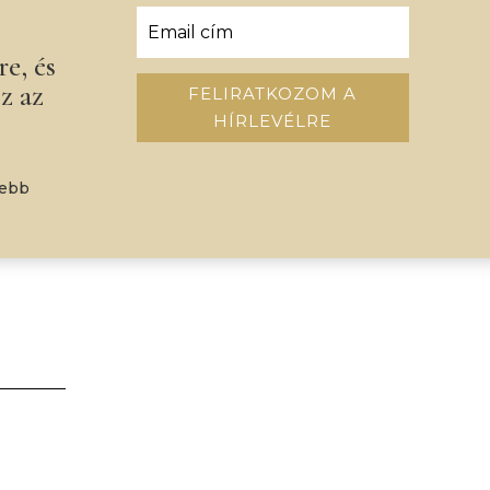
re, és
z az
FELIRATKOZOM A
HÍRLEVÉLRE
nebb