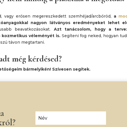
d, vagy erősen megereszkedett szemhéjad/arcbőröd,
a
mo
óanyagokkal nagyon látványos eredményeket lehet el
kusabb beavatkozásokat.
Azt tanácsolom, hogy a terve
ő kozmetikus véleményét is.
Segíteni fog neked, hogyan tud
sszú távon megtartani.
adt még kérdésed?
etőségeim bármelyikén! Szívesen segítek.
 a
król?