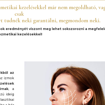
metikai kezelésekkel már nem megoldható, va
csak
yt tudnék neki garantálni, megmondom neki.
ok eredményét viszont meg lehet sokszorozni a
megfelel
ozmetikai kezelésekkel!
ekből az
 az izmok
zelések
írnak
, a
zú ideig
asztikai
 ha a bőr