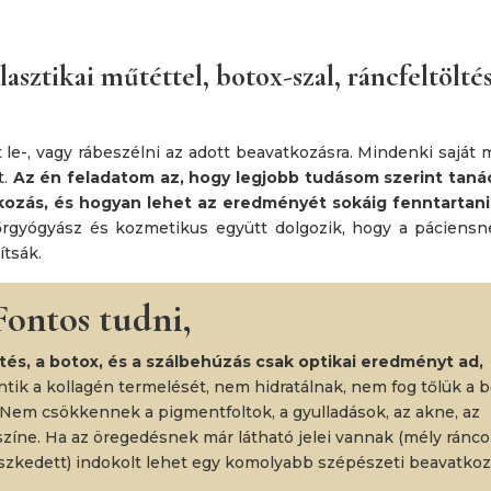
sztikai műtéttel, botox-szal, ráncfeltöltés
e-, vagy rábeszélni az adott beavatkozásra. Mindenki saját 
t.
Az én feladatom az, hogy legjobb tudásom szerint taná
tkozás, és hogyan lehet az eredményét sokáig fenntartani
őrgyógyász és kozmetikus együtt dolgozik, hogy a páciensn
ítsák.
Fontos tudni,
ltés, a botox, és a szálbehúzás csak optikai eredményt ad,
ik a kollagén termelését, nem hidratálnak, nem fog tőlük a b
Nem csökkennek a pigmentfoltok, a gyulladások, az akne, az
színe. Ha az öregedésnek már látható jelei vannak (mély ránco
szkedett) indokolt lehet egy komolyabb szépészeti beavatkoz