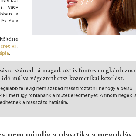
az, vagy
 Ebben a
lés és a
töltésre
cret RF
,
ápia
.
zásra szánod rá magad, azt is fontos megkérdezne
 idő múlva végeztethetsz kozmetikai kezelést.
 legalább fél évig nem szabad masszíroztatni, nehogy a belső
 ki, mert így rontanánk a műtét eredményét. A finom hegek i
sedhetnek a masszázs hatására.
gy nem mindig a plasztika a megoldás.