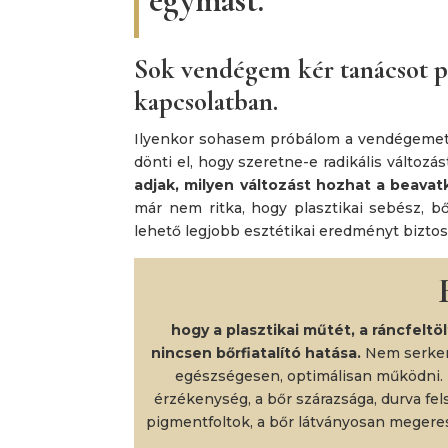
egymást.
Sok vendégem kér tanácsot pla
kapcsolatban.
Ilyenkor sohasem próbálom a vendégemet l
dönti el, hogy szeretne-e radikális változás
adjak, milyen változást hozhat a beava
már nem ritka, hogy plasztikai sebész, b
lehető legjobb esztétikai eredményt biztos
hogy a plasztikai műtét, a ráncfeltö
nincsen bőrfiatalító hatása.
Nem serkent
egészségesen, optimálisan működni. 
érzékenység, a bőr szárazsága, durva fel
pigmentfoltok, a bőr látványosan megere