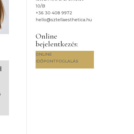
10/B
+36 30 408 9972
hello@sztellaesthetica.hu
Online
bejelentkezés:
ONLINE
IDŐPONTFOGLALÁS
d
s