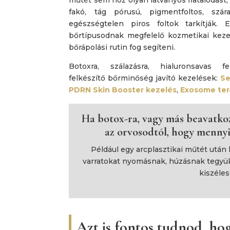
fakó, tág pórusú, pigmentfoltos, szár
egészségtelen piros foltok tarkítják.
bőrtípusodnak megfelelő kozmetikai keze
bőrápolási rutin fog segíteni.
Botoxra, szálazásra, hialuronsavas fel
felkészítő bőrminőség javító kezelések:
Se
PDRN Skin Booster kezelés
,
Exosome ter
Ha botox-ra, vagy más beavatko
az orvosodtól, hogy mennyi
Például egy arcplasztikai műtét után
varratokat nyomásnak, húzásnak tegyük
kiszéle
Azt is fontos tudnod, ho